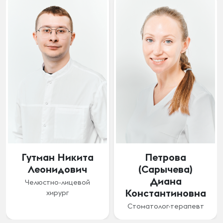
Петрова
Лунёва (Ачба)
(Сарычева)
Жанна
Диана
Гурамовна
Константиновна
стоматолог-ортодонт
Стоматолог-терапевт